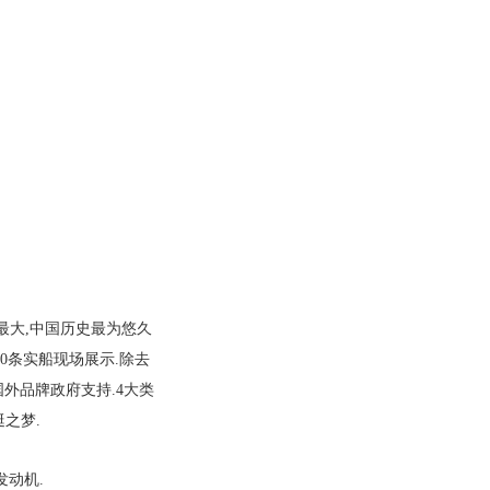
最大
,
中国历史最为悠久
0
条实船现场展示
.
除去
国外品牌政府支持
.4
大类
艇之梦
.
发动机
.