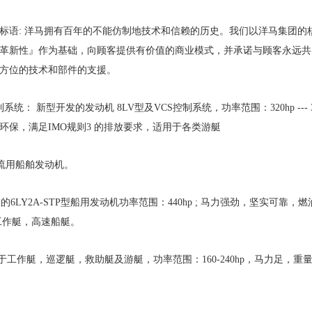
标语
:
洋马拥有百年的不能仿制地技术和信赖的历史。我们以洋马集团的
革新性』作为基础，向顾客提供有价值的商业模式，并承诺与顾客永远共
方位的技术和部件的支援。
制系统： 新型开发的发动机
8LV
型及
VCS
控制系统，功率范围：
320hp ---
环保，满足
IMO
规则
3
的排放要求，适用于各类游艇
流用船舶发动机。
靠的
6LY2A-STP
型船用发动机功率范围：
440hp ;
马力强劲，坚实可靠，燃
工作艇，高速船艇。
于工作艇，巡逻艇，救助艇及游艇，功率范围：
160-240hp
，马力足，重