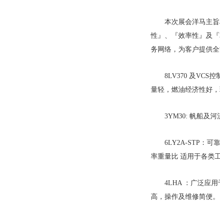
本次展会洋马主旨
性』、『效率性』及『
务网络，为客户提供全
8LV370
及
VCS
控
量轻，燃油经济性好，
3YM30:
帆船及河
6LY2A-STP
：可
率重量比 适用于各类
4LHA
：广泛应用
高，操作及维修简便。