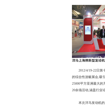
洋马上海携新型发动机
2012/4/19-22
日
第
的综合性游艇展会
,
吸
25000
平方亚洲最大的
20
余场活动
,
涵盖行业
本次洋马发动机的展