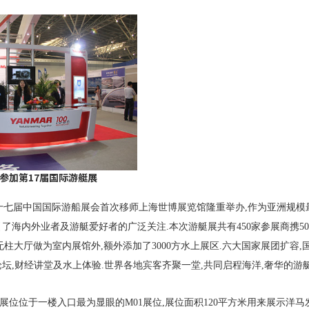
参加第17届国际游艇展
十七届中国国际游船展会首次移师上海世博展览馆隆重举办
,
作为亚洲规模
引了海内外业者及游艇爱好者的广泛关注
.
本次游艇展共有
450
家参展商携
50
无柱大厅做为室内展馆外
,
额外添加了
3000
方水上展区
.
六大国家展团扩容
,
论坛
,
财经讲堂及水上体验
.
世界各地宾客齐聚一堂
,
共同启程海洋
,
奢华的游
位位于一楼入口最为显眼的
M01
展位
,
展位面积
120
平方米用来展示洋马