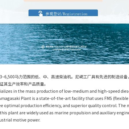
3~6,500马力范围的低、中、高速柴油机。尼崎工厂具有先进的制造设备
证其生产效率和产品质量。
cializes in the mass production of low-medium and high-speed diese
agasaki Plant is a state-of-the-art facility that uses FMS (flexib
e optimal production efficiency, and superior quality control. Th
his plant are widely used as marine propulsion and auxiliary engine
ustrial motive power.