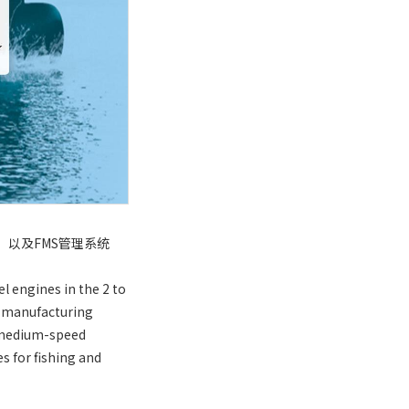
，以及FMS管理系统
l engines in the 2 to
le manufacturing
e medium-speed
s for fishing and