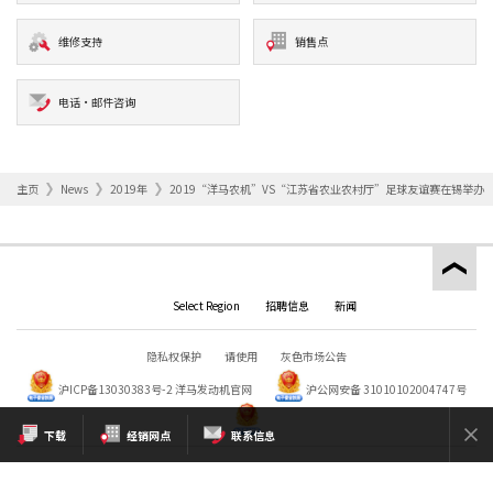
维修支持
销售点
电话·邮件咨询
主页
News
2019年
2019“洋马农机”VS“江苏省农业农村厅”足球友谊赛在锡举办
Select Region
招聘信息
新闻
隐私权保护
请使用
灰色市场公告
沪ICP备13030383号-2
洋马发动机官网
沪公网安备 31010102004747号
下载
经销网点
联系信息
Copyright © YANMAR HOLDINGS CO., LTD. All rights reserved.