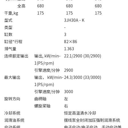
全高
680
680
680
干重,kg
175
175
175
型式
3JH30A - K
类型
-
缸数
3
缸径*行程
82×86
排气量
1.363
连续额定输出
输出, kW/min-
22.1/2900 (30/2900)
1(PS/rpm)
引擎速度/分钟
2900
最大输出
输出， kW/min-
24.3/3000 (33/3000)
1(PS/rpm)
引擎速度/分钟
3000
旋转方向
曲柄轴
左
螺旋桨轴
右
冷却系统
恒定高温清水冷却
润滑油系统
摆线泵全封闭加压强制润滑系统
启动系统
电子启动/电子启动、手动启动兼