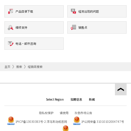
产品目录下载
经常出现的问题
维修支持
销售点
电话·邮件咨询
主页
搜索
经销商搜索
Select Region
招聘信息
新闻
隐私权保护
请使用
灰色市场公告
沪ICP备13030383号-2
洋马发动机官网
沪公网安备 31010102004747号