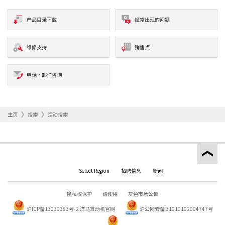
产品目录下载
经常出现的问题
维修支持
销售点
电话·邮件咨询
主页
搜索
活动搜索
Select Region
招聘信息
新闻
隐私权保护
请使用
灰色市场公告
沪ICP备13030383号-2
洋马发动机官网
沪公网安备 31010102004747号